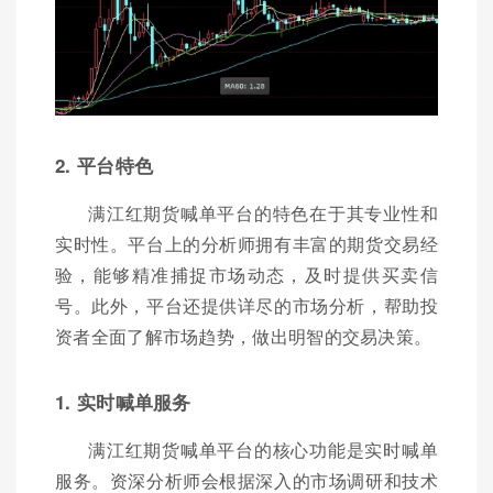
2. 平台特色
满江红期货喊单平台的特色在于其专业性和
实时性。平台上的分析师拥有丰富的期货交易经
验，能够精准捕捉市场动态，及时提供买卖信
号。此外，平台还提供详尽的市场分析，帮助投
资者全面了解市场趋势，做出明智的交易决策。
1. 实时喊单服务
满江红期货喊单平台的核心功能是实时喊单
服务。资深分析师会根据深入的市场调研和技术