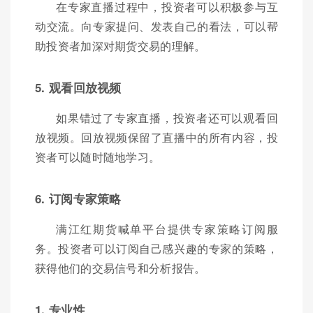
在专家直播过程中，投资者可以积极参与互
动交流。向专家提问、发表自己的看法，可以帮
助投资者加深对期货交易的理解。
5. 观看回放视频
如果错过了专家直播，投资者还可以观看回
放视频。回放视频保留了直播中的所有内容，投
资者可以随时随地学习。
6. 订阅专家策略
满江红期货喊单平台提供专家策略订阅服
务。投资者可以订阅自己感兴趣的专家的策略，
获得他们的交易信号和分析报告。
1. 专业性