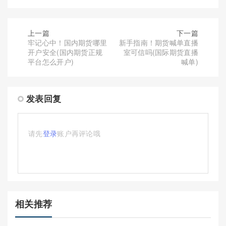
上一篇
下一篇
牢记心中！国内期货哪里
新手指南！期货喊单直播
开户安全(国内期货正规
室可信吗(国际期货直播
平台怎么开户)
喊单)
发表回复
请先
登录
账户再评论哦
相关推荐