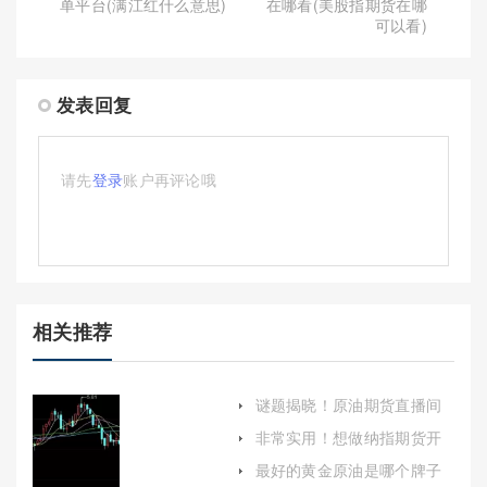
单平台(满江红什么意思)
在哪看(美股指期货在哪
可以看)
发表回复
请先
登录
账户再评论哦
相关推荐
谜题揭晓！原油期货直播间
喊单(实时互动与专业指导的
非常实用！想做纳指期货开
融合)
户平台(及时发现异常情况并
最好的黄金原油是哪个牌子
采取措施)