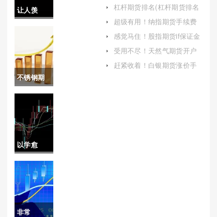
(最好的黄金原油是哪个牌子
杠杆期货排名(杠杆期货排名
让人羡
的)
前十)
超级有用！纳指期货手续费
慕！厦门
多少(纳指期货一手保证金多
感觉马住！股指期货if保证金
少)
（密切关注市场动态和交易
原油期货
受用不尽！天然气期货开户
所的通知）
日期查询（帮助读者更好地
开户保证
赶紧收着！白银期货涨价手
了解这一领域）
续费（交易成本与市场波动
不锈钢期
金（为广
解析）
货平仓什
大投资者
么意思(不
提供有益
锈钢期货
的参考和
以学愈
是什么意
帮助）
愚！贵州
思)
纳指期货
开户（帮
非常