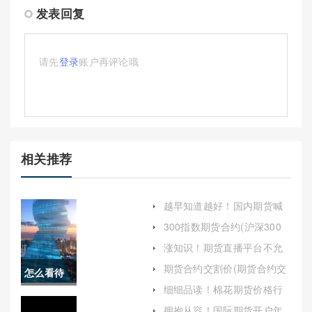
发表回复
请先
登录
账户再评论哦
相关推荐
越早知道越好！国内期货喊
单平台(帮助投资者避免盲目
300指数期货合约(沪深300
的交易决策)
股指期货合约乘数是多少)
涨知识！期货直播平台不允
许喊单(期货直播实盘为什么
期货合约交割价(期货合约交
怎么看待
不封号)
割价格事先约定吗)
细细品读！棉花期货价格行
期货焦炭
情(探讨当前市场的主要趋势
拥抱从容！国际期货开户年