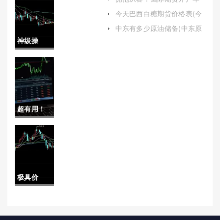
和未来展望)
龄（为投资者提供更加安
现象(怎么
今天巴西白糖期货价格表(今
全、透明的投资环境）
天巴西白糖期货价格表最新)
看待期货
中东有多少原油储备(中东原
油占比)
神级操
焦炭现象
作！国内
呢)
期货开户
条件（帮
超有用！
助投资者
新华国际
更好地准
期货喊单
备和规划
(新华国际
自己的期
极具价
期货有限
货交易之
值！国内
公司)
路）
期货手续