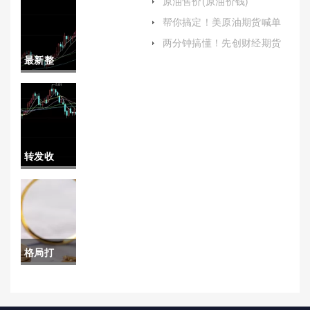
原油售价(原油价钱)
解和运用这一金融工具）
(期货原油
帮你搞定！美原油期货喊单
直播间(揭秘与解析)
上涨原因
两分钟搞懂！先创财经期货
直播(实时洞察，精准决策)
最新整
是什么)
理！国内
期货保证
金太高(期
转发收
货保证金
藏！国内
太高可以
期货保证
调吗)
金模式分
格局打
析(国内期
开！期货
货保证金
黄金喊单