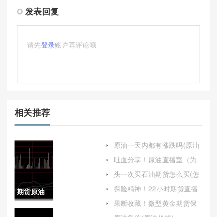
发表回复
请先
登录
账户再评论哦
相关推荐
原油一天内都有涨跌吗(原油
一天内都有涨跌吗为什么)
吐血分享！原油直播室（为
全球投资者提供更加优质、
头一次买石油期货怎么买(怎
高效的服务）
样买石油期货)
探险精神！22小时期货直播
期货原油
间喊单(免费22小时原油直播
果断收藏！微型黄金期货保
间)
上涨原因
证金（帮助投资者更好地理