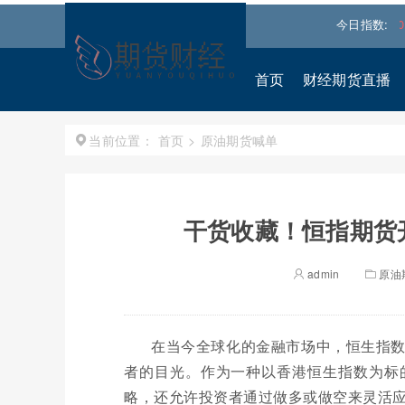
↑
道琼斯
54036.9297
0.28%↑
纳斯达克
26690.6150
今日指数:
1.30%
首页
财经期货直播
首页
>
原油期货喊单
当前位置：
干货收藏！恒指期货
admin
原油
在当今全球化的金融市场中，恒生指
者的目光。作为一种以香港恒生指数为标
略，还允许投资者通过做多或做空来灵活