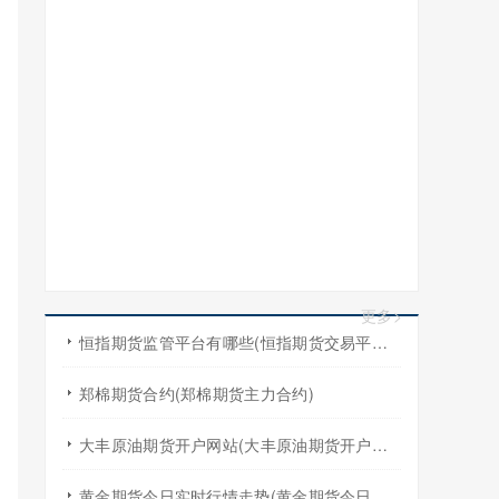
更多>
恒指期货监管平台有哪些(恒指期货交易平台哪家好)
郑棉期货合约(郑棉期货主力合约)
大丰原油期货开户网站(大丰原油期货开户网站查询)
黄金期货今日实时行情走势(黄金期货今日实时行情走势图)