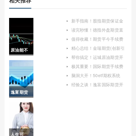
相关推荐
新手指南！股指期货保证金
提高：影响、原因与应对策
读完秒懂！德指外盘期货直
略
播间室喊单(德指期货app)
值得收藏！期货平今手续费
(中信期货手续费)
精心总结！金瑞期货(创新引
原油能不
领，稳健前行)
帮你搞定！运城原油期货开
能回升(原
户保证金（提高自己的分析
极其重要！国际期货手续费
能力和决策水平）
图表(国际期货手续费)
油能不能
脑洞大开！50etf期权系统
(50etf期权策略)
回升呢)
经验之谈！逸富国际期货开
户（为投资者提供多种金融
逸富期货
工具的交易服务）
直播(逸富
期货直播
间怎么进)
人生可