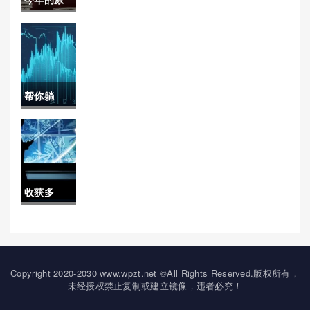
（不断学
吗)
油(今年的
习市场动
原油价格)
态和投资
知识）
帮你躺
平！交易
大师期货
喊单直播
收获多
间(国际期
多！原油
货直播间
期货实盘
在线喊单)
喊单(原油
Copyright 2020-2030 www.wpzt.net ©All Rights Reserved.版权所有，
未经授权禁止复制或建立镜像，违者必究！
期货喊单