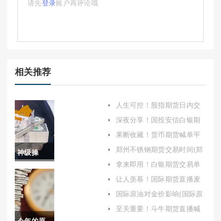
请先
登录
账户再评论哦
相关推荐
人生可控！股指期货日内交
易：策略、风险与实战技巧
深夜分享！国投安信白银期
货手续费（帮助投资者更好
果断收藏！货币期货喊单平
地进行决策）
台：金融交易的新趋势与风
郑州不锈钢期货交易时间(郑
神级操
险解析
州不锈钢价格)
拿来即用！白银期货交易单
作！纳指
位(白银期货交易单位详解)
让人羡慕！国际期货直播麦
上喊单：揭秘真相与风险
期货指数
国际原油对金价影响(国际原
油对金价影响大吗)
如何开户
至关重要！斗牛期货直播喊
单(斗牛期货直播喊单是真的
今年的原