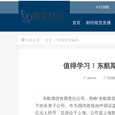
0
4651.3098
-0.15%↓
恒生指数
25530.279
-1.488%↓
今日指数:
道琼
首页
财经期货直播
首页
>
恒指期货喊单
当前位置：
值得学习！东航期
admin
恒指
东航期货有限责任公司，简称“东航期货”
下的全资子公司。作为国内首批由中国证
亿元人民币，总部位于上海。公司是上海