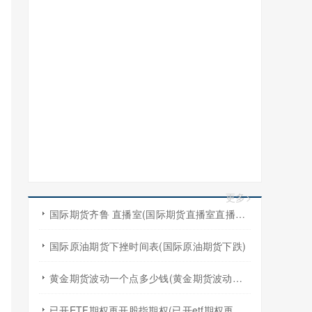
更多>
国际期货齐鲁 直播室(国际期货直播室直播频道)
国际原油期货下挫时间表(国际原油期货下跌)
黄金期货波动一个点多少钱(黄金期货波动一个点多少钱啊)
已开ETF期权再开股指期权(已开etf期权再开股指期权怎么算)