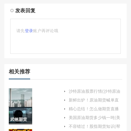
发表回复
请先
登录
账户再评论哦
相关推荐
沙特原油股票行情(沙特原油
股票行情走势)
新鲜出炉！原油期货喊单直
播行情实时(布伦特原油期货
精心总结！怎么做期货直播
行情走势图)
喊单(如何做期货现货)
美国原油期货多少钱一吨(美
武钢期货
国原油期货多少钱一吨啊)
不容错过！股指期货知识(帮
价格(武钢