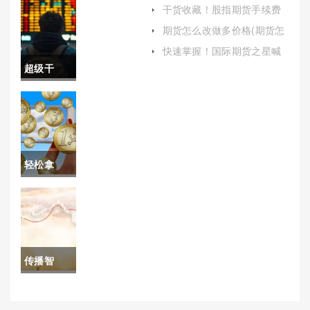
助读者全面了解这一复杂的
干货收藏！股指期货手续费
金融产品)
多少(帮助投资者更好地理解
期货价格
期货怎么改做多价格(期货怎
这一重要成本)
么多换)
查询)
快速掌握！国际期货之星喊
单直播室(专业指导与实时互
超级干
动的完美结合)
货！国际
期货行情
（深入探
轻松拿
讨国际期
捏！5月6
货行情的
日国际原
市场动
油走势图
态）
传播智
(5月6日国
慧！国债
际原油走