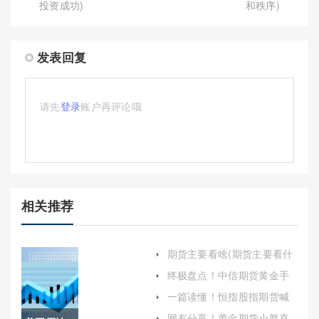
投资成功)
和秩序)
发表回复
请先
登录
账户再评论哦
相关推荐
期货主要看啥(期货主要看什
么)
终极盘点！中信期货黄金手
续费（帮助投资者更好地了
一篇读懂！恒指股指期货喊
解和掌握相关信息）
单：投资策略与风险管理
网友分享！黄金期货小胜直