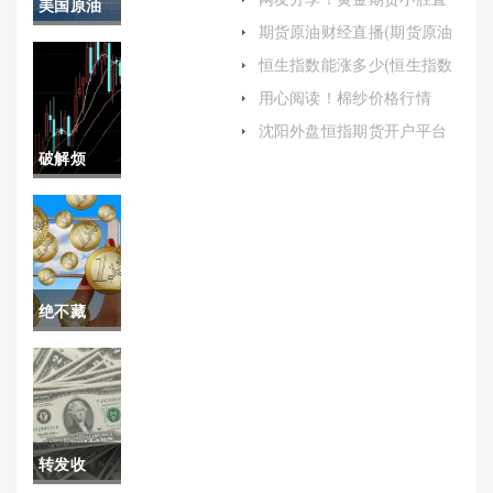
美国原油
播间喊单(现货黄金国际期货
期货原油财经直播(期货原油
直播间)
储备数量
在线直播室)
恒生指数能涨多少(恒生指数
涨了多少钱)
(美国原油
用心阅读！棉纱价格行情
（现状分析与未来展望）
储备数量
沈阳外盘恒指期货开户平台
(沈阳恒指期货开户)
破解烦
排名)
恼！黄金
期货22小
时喊单(专
绝不藏
业指导与
拙！期货
实时分析)
白银保证
金（了解
转发收
其保证金