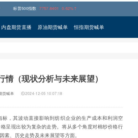
500指数
7757.6401
0.62%↑
内盘期货直播
原油期货喊单
恒指期货喊单
行情（现状分析与未来展望）
期货喊单
2024-12-05 10:07:18
指标，其波动直接影响到纺织企业的生产成本和利润空
价格呈现出较为复杂的走势。将从多个角度对棉纱价格行
因素、历史走势及未来展望等方面。