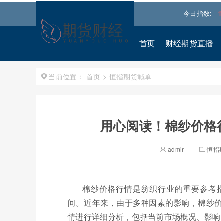
斯
54036.9297
0.28%↑
纳斯达克
26690.6150
1.30%↑
今日指数:
标普
首页
财经期货直播
首页
>
恒指期货喊单
当前位置：
用心阅读！棉纱价格
admin
恒指
棉纱价格行情是纺织行业的重要参考
间。近年来，由于多种因素的影响，棉纱
情进行详细分析，包括当前市场概况、影响