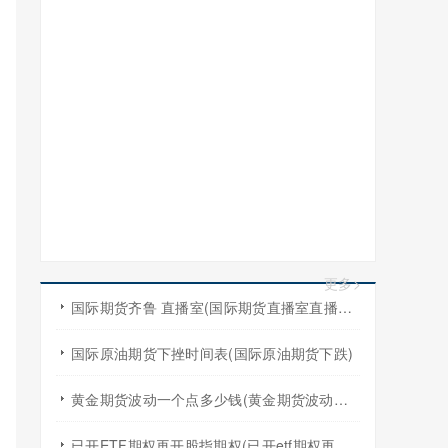
更多>
国际期货齐鲁 直播室(国际期货直播室直播频道)
国际原油期货下挫时间表(国际原油期货下跌)
黄金期货波动一个点多少钱(黄金期货波动一个点多少钱啊)
已开ETF期权再开股指期权(已开etf期权再开股指期权怎么算)