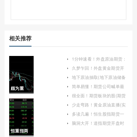
相关推荐
1分钟速看！外盘原油期货：
全球能源市场的重要工具
久梦乍回！外盘黄金期货开
户(外盘期货交易开户)
地下原油抽取(地下原油储备
库)
简单易懂！期货公司喊单最
颇为重
高处罚标准(期货交易成为投
很全面！期货板块的股(期货
资者广泛参与的一种金融工
要！外资
板块的股票)
具)
少走弯路！黄金原油直播(实
时市场动态与投资策略的深
期货做多
多读几遍！恒生股指期货一
度解析)
手多少钱(恒指期货合约)
(外资期货
脑洞大开！道指期货开盘时
间（探讨其背后的逻辑和影
恒重指两
做多了会
响因素）