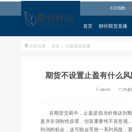
道琼斯
54036.9297
0.28%↑
纳斯达克
26690.6150
今日指数:
1.30%↑
首页
财经期货直播
首页
>
内盘期货直播
当前位置：
期货不设置止盈有什么风
admin
内盘
在期货交易中，止盈是指当价格达到
盈并非强制性设置，但其重要性不容忽视
利润的机会，这可能会导致一系列风险，