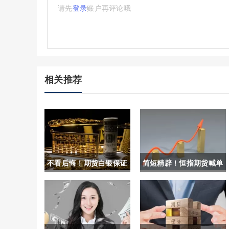
请先
登录
账户再评论哦
相关推荐
不看后悔！期货白银保证
简短精辟！恒指期货喊单
金是多少（根据交易规则
直播室(恒指期货一点多
和合约规定）
少钱)