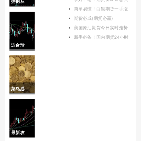
拥抱从
计算（帮助读者更好地理解
简单易懂！白银期货一手涨
和应用这一概念）
容！环球
一个点多少（根据自身风险
期货必成(期货必赢)
承受能力合理使用杠杆）
金融国际
美国原油期货今日实时走势
图(美国原油期货今日实时走
期货直播
新手必备！国内期货24小时
势图表)
喊单(期货市场分析和交易信
适合珍
喊单(以期
号)
藏！上海
为投资者
期货交易
提供全面
所网站
的参考)
菜鸟必
（提升交
囤！斗牛
易效率和
外盘期货
服务质
白银喊单
量）
最新攻
直播(为投