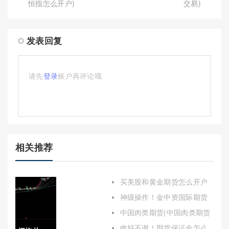
恒指怎么开户)
交易)
发表回复
请先
登录
账户再评论哦
相关推荐
买美股和黄金期货怎么开户
(美股期货与黄金的关系)
神级操作！金中资国际期货
直播室喊单(专业指导与实时
中国肉类期货(中国肉类期货
互动的完美结合)
交易所)
收好不谢！期货保证金怎么