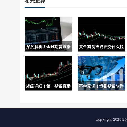
相关推荐
深度解析！金风期货直播
黄金期货投资要交什么税
室喊单(专业指导与市场
(黄金期货投资要交什么
机遇的完美结合)
税费)
超级详细！第一期货直播
不学无识！恒指期货软件
喊单：现状、风险与防范
手续费（利用技术分析和
基本面分析来制定更稳健
的交易计划）
Copyright 20