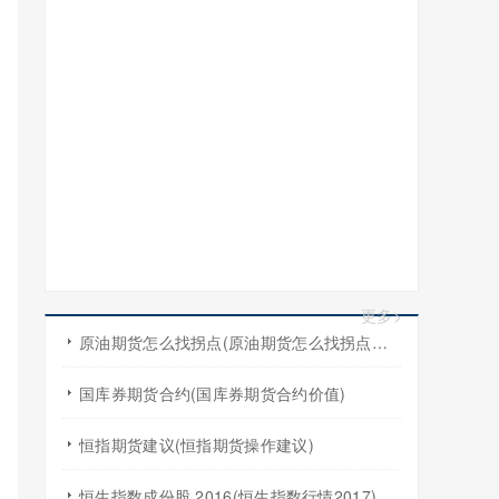
更多>
原油期货怎么找拐点(原油期货怎么找拐点交易)
国库券期货合约(国库券期货合约价值)
恒指期货建议(恒指期货操作建议)
恒生指数成份股 2016(恒生指数行情2017)