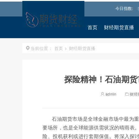
36.9297
0.28%↑
纳斯达克
26690.6150
1.30%↑
今日指数:
标普500指
首页
财经期货直播
首页
>
财经期货直播
当前位置：
探险精神！石油期货
admin
财经
石油期货市场是全球金融市场中最为
要场所，也是全球能源供需状况的晴雨表
险、投机获利或进行套期保值。将深入探