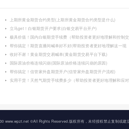
上期所黄金期货合约类型(上期所黄金期货合约类型是什么)
立马get！白银期货开户要求(白银交易平台开户)
极具价值！国内白银期货手续费（帮助投资者更好地理解和控制
易成本）
帮你搞定！期货直播间喊单好不好(帮助投资者更好地理解这一现
象)
收好不谢！黄金期货交易喊单(黄金期货交易平台下载)
国际原油价格连续闪崩(国际原油价格连续闪崩的原因)
帮你搞定！信管家外盘期货开户(信管家外盘期货开户流程)
实用干货！天然气期货手续费多少（帮助投资者更好地理解和应
这一挑战）
20-2030 www.wpzt.net ©All Rights Reserved.版权所有，未经授权禁止