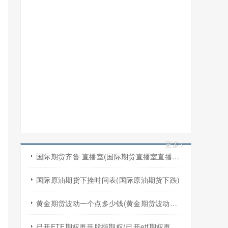
更多>
国际期货齐鲁 直播室(国际期货直播室直播频道)
国际原油期货下挫时间表(国际原油期货下跌)
黄金期货波动一个点多少钱(黄金期货波动一个点多少钱啊)
已开ETF期权再开股指期权(已开etf期权再开股指期权怎么算)