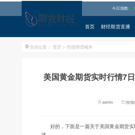
道琼斯
53885.1016
-0.85%↓
纳斯达克
26348.3522
-0.06%↓
今日指数:
首页
财经期货直播
首页
>
恒指期货喊单
当前位置：
美国黄金期货实时行情7日
admin
恒指
好的，下面是一篇关于美国黄金期货实
述。