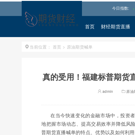
琼斯
53885.1016
-0.85%↓
纳斯达克
26348.3522
-0.06%↓
今日指数:
首页
财经期货直播
首页
>
原油期货喊单
当前位置：
真的受用！福建标普期货直
admin
原油
在当今快速变化的金融市场中，投资
地把握市场动态、提高交易效率并降低风
普期货直播喊单的特点、优势以及如何利用