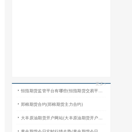
更多>
恒指期货监管平台有哪些(恒指期货交易平台哪家好)
郑棉期货合约(郑棉期货主力合约)
大丰原油期货开户网站(大丰原油期货开户网站查询)
黄金期货今日实时行情走势(黄金期货今日实时行情走势图)