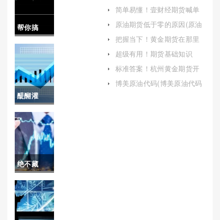
户（帮助投资者顺利进入原
简单易懂！壹财经期货喊单
油期货市场）
(为交易者提供了宝贵的指导
原油期货低于零的原因(原油
帮你搞
和洞察力)
期货低于零的原因是什么)
把握当下！黄金期货在那里
定！股指
开户：全面解析与指南
超级有用！期货基础知识
（入门指南与核心概念）
期货喊单
标准答案！杭州黄金期货开
户(帮助投资者顺利开启黄金
可靠不
博美原油代码(博美原油代码
期货交易之旅)
查询)
醍醐灌
（提供更
顶！低手
准确、更
续费国际
全面的市
期货（提
场分析和
绝不藏
高市场的
投资建
拙！远大
活跃度和
议）
国际期货
流动性）
开户流程