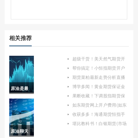
相关推荐
超级干货！美天然气期货开
户查询（不断提升自己的交
帮你搞定！小恒指期货开户
易技能）
（深入了解与操作步骤详
期货菜粕最新走势分析直播
解）
(期货菜粕最新行情)
博学多闻！黄金期货保证金
原油是最
所得(期货黄金保证金一手多
果断收藏！下调股指期货保
少钱)
佳资产(原
证金（允许投资者通过预测
如东期货网上开户费用(如东
股票指数的未来走势来进行
期货网上开户费用多少)
油是最佳
交易）
收获多多！海通期货恒指手
续费（帮助投资者做出明智
资产阶级
堪比教科书！白银期货(市场
的投资决策）
动态、影响因素及投资策略)
原油聊天
吗)