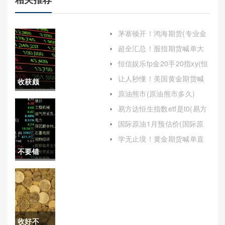
茅塞顿开！鸿海期货(专业金
融服务的引领者)
超全汇总！股指期货喊单大
全（帮助投资者更好地理解
恒信娱乐fp金20手20指xy(恒
和运用这一工具）
信金业)
让人秒懂！美国黄金期货喊
收获颇
单内幕（向投资者提供具体
原油熊市(原油熊市多久)
的买入或卖出建议）
丰！期货
易方达恒生指数etf是t0(易方
达恒生科技指数etf代码)
国内低手
国际原油1月预估价(国际原
油1月预估价格)
续费（提
学无止境！黄金期货喊单直
播(黄金贵金属现货喊单直播)
不要错
供更具竞
过！股指
争力的费
期货去哪
率）
里开户
收好不