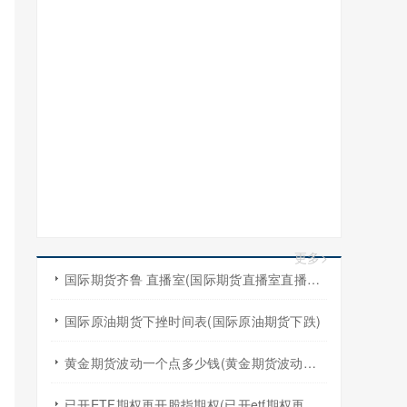
更多>
国际期货齐鲁 直播室(国际期货直播室直播频道)
国际原油期货下挫时间表(国际原油期货下跌)
黄金期货波动一个点多少钱(黄金期货波动一个点多少钱啊)
已开ETF期权再开股指期权(已开etf期权再开股指期权怎么算)