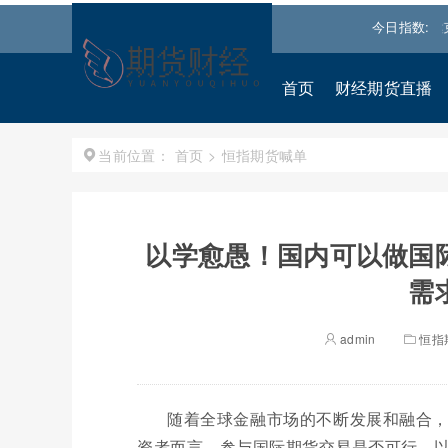
.031
0.540%↑
道琼斯
54036.9297
0.28%↑
纳斯达克
今日指数:
26690
首页
财经期货直播
首页
>
恒指期货喊单
当前位置：
以学愈愚！国内可以做国
需
admin
恒指
随着全球金融市场的不断发展和融合
资者而言，参与国际期货交易是否可行，