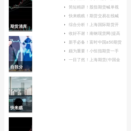
单：投资者的指南针还是陷
简短精辟！股指期货喊单视
阱？
频（帮助他们更好地理解市
快来瞧瞧！期货交易在线喊
场动态）
单(现象与风险解析)
综合分析！上海国际期货开
期货清库
户(上海国际期货交易中心)
收好不谢！南钢现货网(提高
(期货冷库)
用户使用的便捷性和满意度)
新手必备！富时中国a50期货
行情(制定合理的投资策略并
颇为重要！小恒指期货一手
加强风险控制)
保证金(期货小恒指能赚钱吗)
一目了然！上海期货(中国金
融市场的重要支柱)
自我分
析！新华
期货直播
间喊单(新
快来瞧
华期货直
瞧！恒指
播间喊单
期货保证