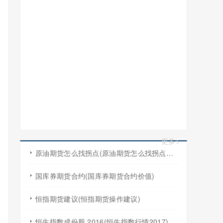
更多>
原油期货怎么找拐点(原油期货怎么找拐点交易)
国库券期货合约(国库券期货合约价值)
恒指期货建议(恒指期货操作建议)
恒生指数成份股 2016(恒生指数行情2017)