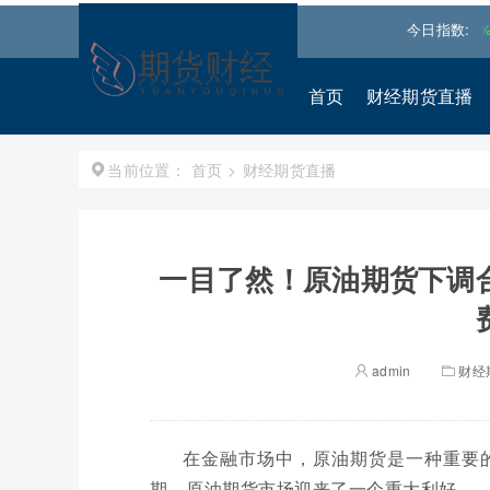
道琼斯
53885.1016
-0.85%↓
纳斯达克
26348.3522
-0.06%↓
今日指数:
首页
财经期货直播
首页
>
财经期货直播
当前位置：
一目了然！原油期货下调
admin
财经
在金融市场中，原油期货是一种重要
期，原油期货市场迎来了一个重大利好—