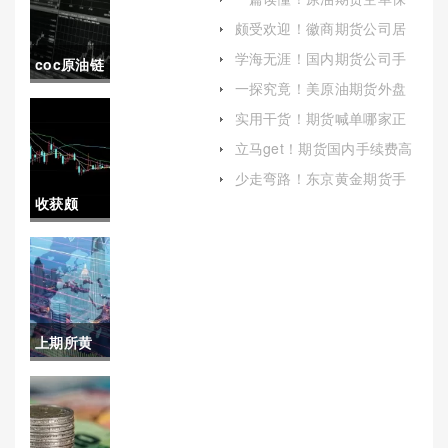
证金(确保投资者在合约到期
颇受欢迎！徽商期货公司居
或平仓时能够履行其义务)
间人喊单(促进期货市场的健
学海无涯！国内期货公司手
coc原油链
康发展)
续费（提高整体抗风险能
一探究竟！美原油期货外盘
力）
(coc原油
交易开户（帮助投资者顺利
实用干货！期货喊单哪家正
进入这一市场）
规(期货喊单哪家正规一点)
数字资产
立马get！期货国内手续费高
（为投资者提供更好的交易
交易所)
少走弯路！东京黄金期货手
环境）
续费(日本黄金期货市场)
收获颇
丰！股指
期货开户
试题(开户
上期所黄
股指期货
金期货合
考题)
约类型(上