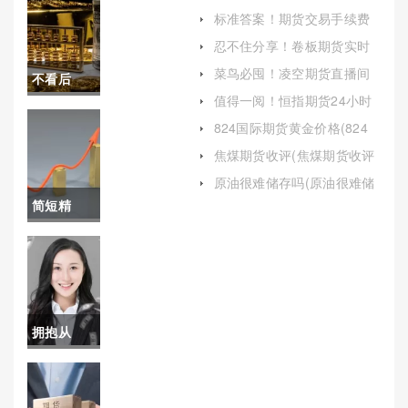
助投资者更好地理解塑料期
标准答案！期货交易手续费
货市场的动态)
多少（及时了解手续费调整
忍不住分享！卷板期货实时
信息）
行情(期货市场影响因素深度
菜鸟必囤！凌空期货直播间
不看后
剖析)
喊单(专业指导与风险并存)
值得一阅！恒指期货24小时
悔！期货
喊单(中山恒指期货最新消息)
824国际期货黄金价格(824
国际期货黄金价格多少)
白银保证
焦煤期货收评(焦煤期货收评
标准)
金是多少
原油很难储存吗(原油很难储
存吗为什么)
简短精
（根据交
辟！恒指
易规则和
期货喊单
合约规
直播室(恒
定）
拥抱从
指期货一
容！上海
点多少钱)
天然气期