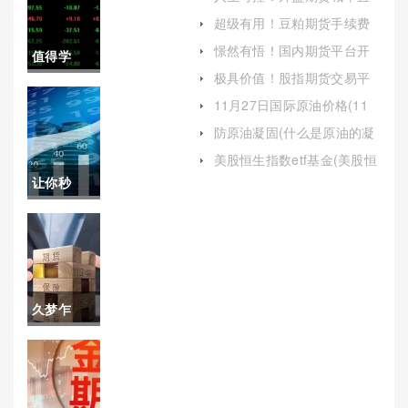
播室(外盘期货直播平台)
超级有用！豆粕期货手续费
(充分了解所有可能产生的费
憬然有悟！国内期货平台开
值得学
用)
户(如何在国内期货平台开户)
极具价值！股指期货交易平
习！期货
台（保持谨慎的态度和持续
11月27日国际原油价格(11
的学习精神也是成功的关键
月27日国际原油价格表)
最牛喊单
所在）
防原油凝固(什么是原油的凝
固点)
直播平台
美股恒生指数etf基金(美股恒
生指数etf基金代码)
让你秒
(原油期货
懂！国际
喊单直播
原油价格
间)
哪里查价
久梦乍
(国际原油
回！南通
价格哪里
股指期货
查价格最