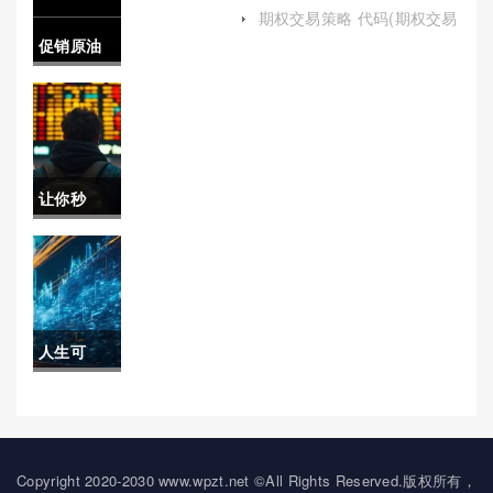
油期货国际化走势)
金上海(白
期权交易策略 代码(期权交易
策略代码是什么)
促销原油
银期货交
(原油销售)
易一手需
要多少保
证金)
让你秒
懂！世行
国际期货
喊单(国际
人生可
期货在线
控！期货
喊单直播
与期权收
间)
货 总结(期
Copyright 2020-2030 www.wpzt.net ©All Rights Reserved.版权所有，