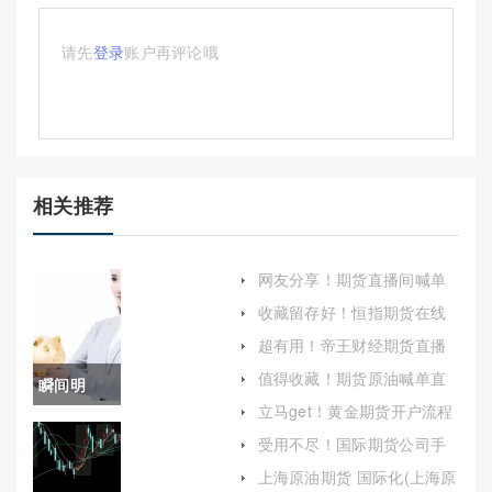
请先
登录
账户再评论哦
相关推荐
网友分享！期货直播间喊单
可以吗(实时提供期货交易建
收藏留存好！恒指期货在线
议)
喊单(为投资者提供恒生指数
超有用！帝王财经期货直播
期货市场的分析)
喊单(国际期货直播间在线喊
值得收藏！期货原油喊单直
瞬间明
单)
播间(实时互动与专业指导，
立马get！黄金期货开户流程
助力原油交易成功)
白！白银
（帮助投资者更好地了解黄
受用不尽！国际期货公司手
金期货开户流程）
续费(国际期货公司手续费怎
期货保证
上海原油期货 国际化(上海原
么算)