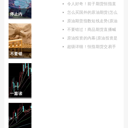
价格（帮助投资者更好地理
令人好奇！前子期货恒指直
解和控制交易成本）
播间(市场行情分析)
怎么买国外的原油期货(怎么
停止内
买国外的原油期货呢)
原油期货指数短线走势(原油
耗！期货
期货指数短线走势图)
不要错过！商品期货直播喊
单(提供即时的交易建议、市
日内交易
原油投资的内幕(原油投资是
场分析及操作策略)
怎么回事)
（策略、
超级详细！恒指期货交易手
续费(远大期货恒指手续费)
不要错
技巧与风
过！什么
险管理）
是期货保
证金（维
一篇读
护市场的
懂！汇鑫
公平性和
期货油喊
稳定性）
单直播室