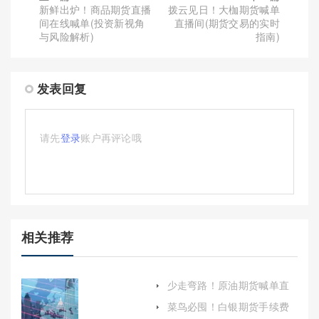
新鲜出炉！商品期货直播
拨云见日！大枷期货喊单
间在线喊单(投资新视角
直播间(期货交易的实时
与风险解析)
指南)
发表回复
请先
登录
账户再评论哦
相关推荐
少走弯路！原油期货喊单直
播室国际期货(应对策略与未
菜鸟必囤！白银期货手续费
来展望)