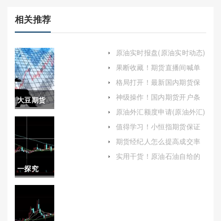
相关推荐
原油实时报盘(原油实时动态)
果断收藏！期货直播间喊单
赚不到钱（为投资者提供了
格局打开！最新国内期货保
一种新的投资渠道）
证金(期货开户保证金多少)
神级操作！国内期货开户条
大豆期货
件（帮助投资者更好地准备
原油外汇额度申请(原油外汇)
和规划自己的期货交易之
1601代码
路）
值得学习！小恒指期货保证
金范围（及时调整交易策略
(大豆期货
期货经纪人怎么提高成交率
和保证金水平）
(期货交易经纪人)
代码)
实用干货！原油石油自给的
时间(原油石油自给什么时候
一探究
实现)
竟！纳指
手续费