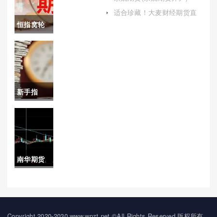
单：揭秘
适合珍藏！大麦财经期货直
播室在哪(大麦财经期货直播
恒指窝轮
与解析
室在哪看)
交易不活
跃(恒指窝
轮牛熊证)
新手指
南！期货
直播喊单
哪个平台
南华期货
好(帮助投
证券(南华
资者更好
期货证券
地把握市
怎么样)
Copyright 2020-2030 www.wpzt.net ©All Rights Reserved.版权所有，