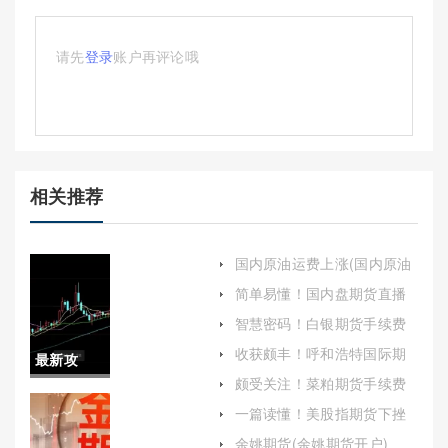
请先
登录
账户再评论哦
相关推荐
国内原油运费上涨(国内原油
运费上涨原因)
简单易懂！国内盘期货直播
喊单(实时指导与风险控制)
智慧密码！白银期货手续费
率(10万元白银期货手续费)
收获颇丰！呼和浩特国际期
最新攻
货开户(国际期货到哪开户正
颇受关注！菜粕期货手续费
规)
略！期货
(菜粕期货手续费最新)
一篇读懂！美股指期货下挫
(市场波动与未来展望)
恒指喊
余姚期货(余姚期货开户)