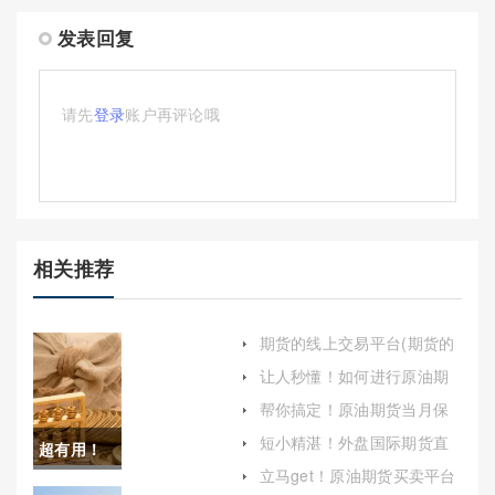
发表回复
请先
登录
账户再评论哦
相关推荐
期货的线上交易平台(期货的
线上交易平台有哪些)
让人秒懂！如何进行原油期
货行情判断(原油期货价格今
帮你搞定！原油期货当月保
日行情)
证金(原油期货当月保证金多
短小精湛！外盘国际期货直
超有用！
少)
播喊单宙斯(投资者的得力助
立马get！原油期货买卖平台
手)
美国原油