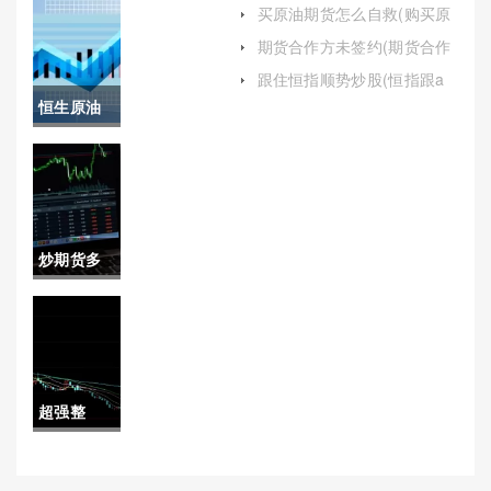
手续费（提供更优质的服务
买原油期货怎么自救(购买原
而收取更高的费用）
油期货)
期货喊单
期货合作方未签约(期货合作
方未签约怎么办)
（帮助投
跟住恒指顺势炒股(恒指跟a
股走还是独立行情)
恒生原油
资者抓住
期货(恒生
交易机
原油期货
会）
交易平台)
炒期货多
屏幕(炒期
货多屏幕
好还是大
超强整
屏幕好)
理！天然