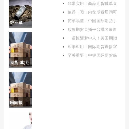
盘：实时洞察，精准决策
非常实用！商品期货喊单直
(商品期货喊单直播室)
值得一阅！内盘期货居间可
以喊单吗(期货里的内盘和外
简单易懂！中国国际期货手
绝不藏
盘是什么意思)
机开户（为投资者提供了便
股票期货直播平台排名最新
捷高效的开户方式）
拙！绍兴
(股票期货直播平台排名最新
一语惊醒梦中人！美国期指
榜单)
实时行情：市场动态与投资
恒指期货
即学即用！国际期货直播室
机会
喊单直播(喊单直播的风险与
开户(帮助
至关重要！中银国际期货保
争议)
证金比例(中银国际期货有限
期货 碱(期
投资者顺
责任公司合法吗)
货碱的实
利开启恒
时行情)
指期货交
易之旅)
瞬间顿
悟！恒指
期货多少