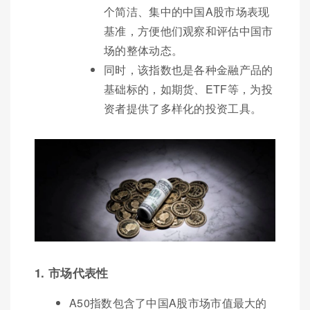
个简洁、集中的中国A股市场表现
基准，方便他们观察和评估中国市
场的整体动态。
同时，该指数也是各种金融产品的
基础标的，如期货、ETF等，为投
资者提供了多样化的投资工具。
1. 市场代表性
A50指数包含了中国A股市场市值最大的