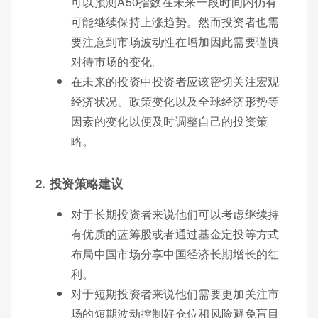
可以预测A50指数在未来一段时间内仍有
可能继续保持上涨趋势。然而投资者也需
要注意到市场波动性在增加因此需要谨慎
对待市场的变化。
在未来的投资中投资者应该密切关注宏观
经济状况、政策变化以及全球经济形势等
因素的变化以便及时调整自己的投资策
略。
2. 投资策略建议
对于长期投资者来说他们可以考虑继续持
有优质的蓝筹股或者通过基金定投等方式
布局中国市场分享中国经济长期增长的红
利。
对于短期投资者来说他们需要更加关注市
场的短期波动控制好仓位和风险避免盲目