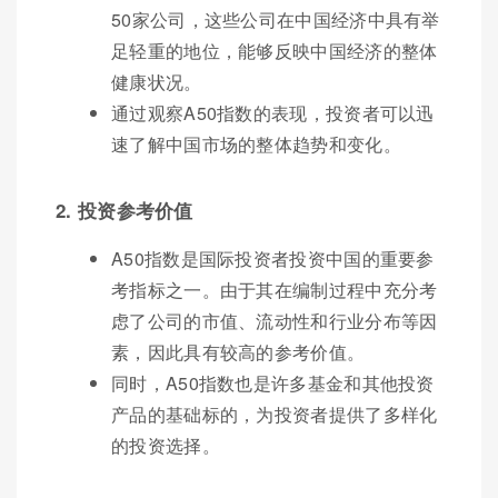
50家公司，这些公司在中国经济中具有举
足轻重的地位，能够反映中国经济的整体
健康状况。
通过观察A50指数的表现，投资者可以迅
速了解中国市场的整体趋势和变化。
2. 投资参考价值
A50指数是国际投资者投资中国的重要参
考指标之一。由于其在编制过程中充分考
虑了公司的市值、流动性和行业分布等因
素，因此具有较高的参考价值。
同时，A50指数也是许多基金和其他投资
产品的基础标的，为投资者提供了多样化
的投资选择。