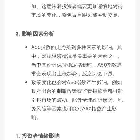
加。这意味着投资者需要更加谨慎地对待
市场的变化，避免盲目跟风或冲动交易。
3. 影响因素分析
A50指数的走势受到多种因素的影响。其
中，宏观经济状况是最重要的因素之一。
当中国经济保持稳定增长时，A50指数通
常会表现出上涨趋势；反之则会下跌。
政策变化也会对A50指数产生影响。例如
政府出台的刺激政策或监管措施等都可能
引起市场的波动。此外全球经济形势、地
缘风险等因素也可能对A50指数产生影
响。
1. 投资者情绪影响