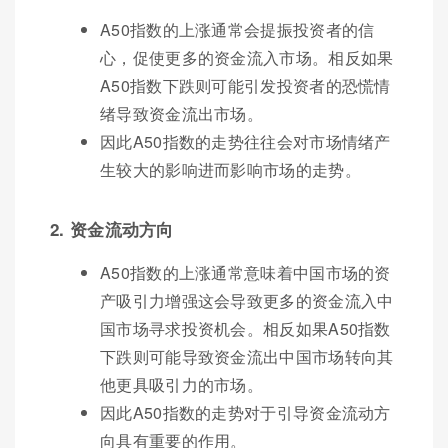
A50指数的上涨通常会提振投资者的信
心，促使更多的资金流入市场。相反如果
A50指数下跌则可能引发投资者的恐慌情
绪导致资金流出市场。
因此A50指数的走势往往会对市场情绪产
生较大的影响进而影响市场的走势。
2. 资金流动方向
A50指数的上涨通常意味着中国市场的资
产吸引力增强这会导致更多的资金流入中
国市场寻求投资机会。相反如果A50指数
下跌则可能导致资金流出中国市场转向其
他更具吸引力的市场。
因此A50指数的走势对于引导资金流动方
向具有重要的作用。