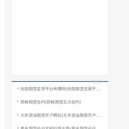
更多>
恒指期货监管平台有哪些(恒指期货交易平台哪家好)
郑棉期货合约(郑棉期货主力合约)
大丰原油期货开户网站(大丰原油期货开户网站查询)
黄金期货今日实时行情走势(黄金期货今日实时行情走势图)