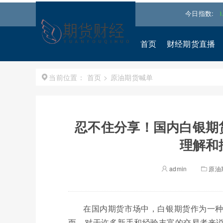
道琼斯
53885.1016
-0.85%↓
纳斯达克
26348.3522
今日指数:
-0.06%↓
首页
财经期货直播
首页
>
原油期货喊单
当前位置：
忍不住分享！国内白银期
理解和
admin
原油
在国内期货市场中，白银期货作为一
而，对于许多新手和经验丰富的交易者来