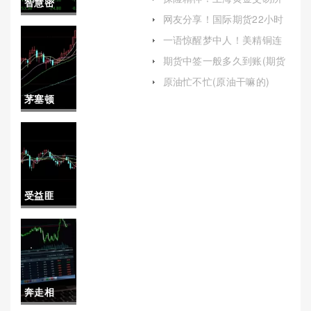
智慧密
开户（帮助投资者更好地了
网友分享！国际期货22小时
解并参与这一重要的金融市
码！股指
喊单(全天候交易策略与市场
场）
一语惊醒梦中人！美精铜连
动态解析)
在哪里开户(美精铜一手多少
期货保证
期货中签一般多久到账(期货
吨)
中签一般多久到账啊)
金率(股指
原油忙不忙(原油干嘛的)
茅塞顿
期货保证
开！深圳
金交易)
国际期货
手续费
受益匪
（期货交
浅！白银
易成本与
期货手续
优惠政策
费(帮助投
解析）
奔走相
资者更好