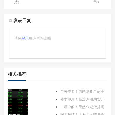
持）
节）
发表回复
请先
登录
账户再评论哦
相关推荐
至关重要！国内期货产品手
续费(期货手续费哪家最低)
即学即用！临汾原油期货开
户保证金（详细阐述临汾地
一语中的！天然气期货提高
区原油期货开户保证金的相
保证金：影响与应对策略
关信息）
探险精神！上海黄金交易所