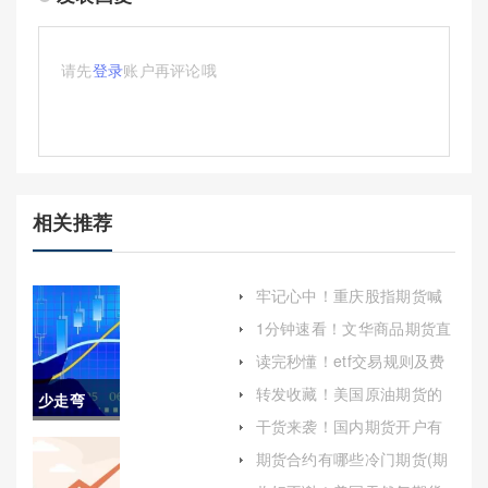
请先
登录
账户再评论哦
相关推荐
牢记心中！重庆股指期货喊
单(解析与警示)
1分钟速看！文华商品期货直
播喊单(实时交易播报与专业
读完秒懂！etf交易规则及费
指导)
用（充分了解其交易规则和
转发收藏！美国原油期货的
少走弯
费用情况）
手续费(美国原油期货手续费
干货来袭！国内期货开户有
多少钱)
路！恒生
什么风险（及时调整策略以
期货合约有哪些冷门期货(期
应对市场变化）
货合约有哪些冷门期货品种)
股指期货