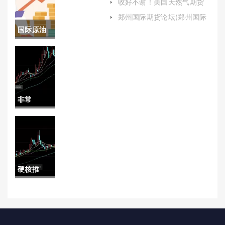
收好不谢！美国天然气期货
开户（了解最新的市场趋势
手续费(恒
郑州国际期货论坛(郑州国际
和政策变化）
期货论坛网)
国际原油
生股指期
的最新价
货一手多
格表(国际
少钱)
最新原油
非常
价格表)
nice！期
货k线图分
析(期货k
硬核推
线图入门
荐！期货
图解)
高手实盘