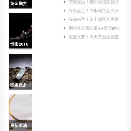
智慧无边！惠州恒指期货开
黄金期货
户(恒指期货开户哪里好)
终极盘点！白银期货怎么开
晚上怎么
户(白银开户正规平台)
等你来学！金十期货直播室
喊单(金十数据直播喊单)
涨价快(黄
期货社会责任报告(期货的社
会意义)
金期货晚
秘笈来袭！今天黄金期货直
播(黄金市场动态)
恒指2016
上怎么涨
年(恒指
价快呢)
2016年2月
12日沽空)
哪里做多
原油(哪里
可以做原
油)
最新原油