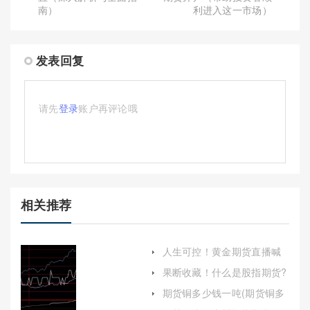
南）
利进入这一市场）
发表回复
请先
登录
账户再评论哦
相关推荐
人生可控！黄金期货直播喊
单(投资决策的得力助手)
果断收藏！什么是股指期货?
如何操作?(股票价格指数期
期货铜多少钱一吨(期货铜多
货)
少钱一斤)