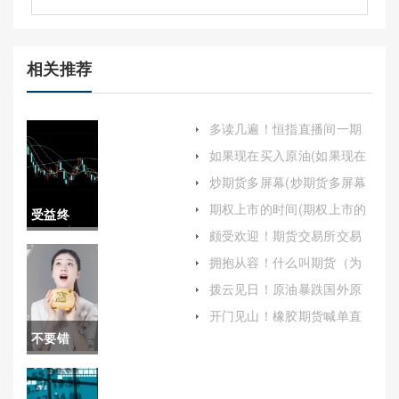
相关推荐
多读几遍！恒指直播间一期
货喊单直播(实时性与互动性)
如果现在买入原油(如果现在
买入原油会怎么样)
炒期货多屏幕(炒期货多屏幕
好还是大屏幕好)
期权上市的时间(期权上市的
受益终
时间怎么算)
颇受欢迎！期货交易所交易
身！常州
的特点(期货交易所交易的特
拥抱从容！什么叫期货（为
点是什么)
投资者提供了丰富的投资机
原油期货
拨云见日！原油暴跌国外原
会）
因(原油暴跌国外原因是什么)
开户(深入
开门见山！橡胶期货喊单直
播室(橡胶期货直播间)
不要错
了解常州
过！国际
地区原油