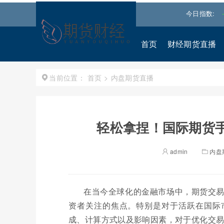
道琼斯
53885.1016
-0.85%↓
纳斯达克
26348.3522
今日指数:
-0.06%
首页
财经期货直播
首页
>
内盘期货直播
当前位置：
轻松拿捏！国际期货手
admin
内盘
在当今全球化的金融市场中，期货交
资者关注的焦点。特别是对于活跃在国际
成、计算方式以及影响因素，对于优化交易