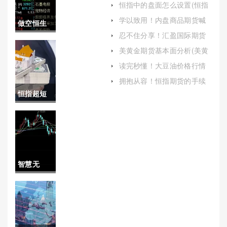
恒指中的盘面怎么设置(恒指
早盘操作设置)
学以致用！内盘商品期货喊
做空恒生
单直(内盘商品期货喊单直播
忍不住分享！汇盈国际期货
视频)
指数需要
喊单直播(实时获取市场信
美黄金期货基本面分析(美黄
息、专业分析及操作建议的
金期货交易)
去哪开户
途径)
读完秒懂！大豆油价格行情
(大豆油价格行情走势图)
(做空恒生
拥抱从容！恒指期货的手续
费（有助于投资者制定更合
恒指超短
指数一点
理的投资策略）
线波段买
多少钱)
卖(恒指超
短线技术)
智慧无
边！期货
喊单分析
直播间(金