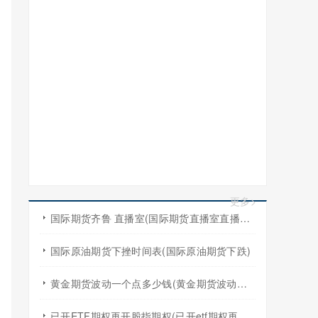
更多>
国际期货齐鲁 直播室(国际期货直播室直播频道)
国际原油期货下挫时间表(国际原油期货下跌)
黄金期货波动一个点多少钱(黄金期货波动一个点多少钱啊)
已开ETF期权再开股指期权(已开etf期权再开股指期权怎么算)