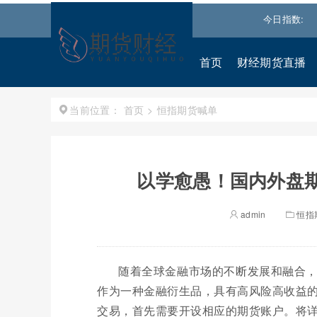
54036.9297
0.28%↑
纳斯达克
26690.6150
1.30%↑
今日指数:
标普50
首页
财经期货直播
首页
>
恒指期货喊单
当前位置：
以学愈愚！国内外盘期
admin
恒指
随着全球金融市场的不断发展和融合
作为一种金融衍生品，具有高风险高收益
交易，首先需要开设相应的期货账户。将