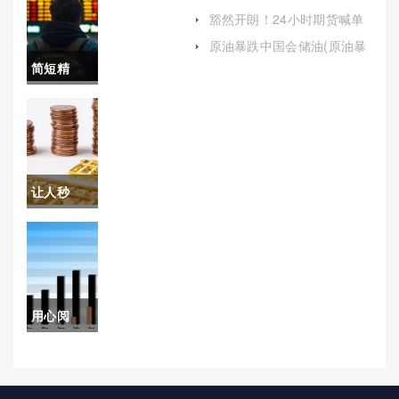
(原油出口价可以多达多少倍
分析行情
豁然开朗！24小时期货喊单
呢)
直播(帮助投资者更好地把握
(国际原油
原油暴跌中国会储油(原油暴
市场机会)
跌中国会储油吗)
简短精
期货每日
辟！国际
分析行情
期货哪里
走势)
开户(国际
让人秒
商品期货
懂！原油
怎么开户)
期货交易
开户(原油
用心阅
期货交易
读！德指
软件)
期货如何