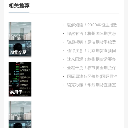
相关推荐
破解烦恼！2020年恒生指数
涨跌图(2020年恒生指数涨跌
憬然有悟！杭州国际期货怎
图表)
么开户（详细介绍如何在杭
谜题揭晓！原油期货手续费
州开设国际期货账户）
中信期货(中信期货开通上海
值得注意！北京期货直播间
期货交易
原油交易)
喊单(市场分析与投资建议)
速来围观！纳指期货需要多
与信号区
少保证金（为投资者提供有
全程干货！春节黄金期货保
价值的参考）
证金：春节期间投资黄金期
别在哪(期
国际原油各区价格(国际原油
货的财务考量与风险管理
各区价格对比)
货交易与
读完秒懂！华辰期货直播室
喊单(国内期货喊单视频直播)
实用干
信号区别
货！期货
在哪里)
行情软件
下载(正确