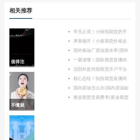
相关推荐
学无止境！小纳指期货的手
续费(小纳指期货交易时间)
茅塞顿开！小麦期货价格走
势分析（为投资者和相关行
国外炼油厂原油脱水率(国外
业提供有价值的参考）
炼油厂原油脱水率是多少)
一篇读懂！国际期货直播间
值得注
直播喊单凤凰国际（为投资
沈阳外盘恒指期货开户平台
者提供及时的交易信号）
意！整顿
(沈阳恒指期货开户)
精心总结！恒指期货直播间
（为投资者带来即时的市场
期货(整顿
国内原油怎么办(国内原油如
解读和专业的投资建议）
何交易)
期货市场)
黄金期货交易费率(黄金期货
交易费率是多少)
不懂就
问！国外
期货直播