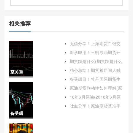
相关推荐
无偿分享！上海期货白银交
易所开户（持续学习和实践
即学即用！三明原油期货开
是提高投资能力的关键）
户保证金（提高市场的流动
期货跌是什么(期货跌是什么
性和稳定性）
意思)
精心总结！期货被居间人喊
至关重
单诉讼(期货居间人带单亏损
备受瞩目！牡丹国际期货生
赔偿标准)
要！期货
姜保证金(牡丹国际生姜期货)
原油期货联动性如何理解(原
油期货联动性如何理解这个
原油直播
18年6月原油(2018年6月原
概念)
油价格)
室喊单(外
吐血分享！原油期货基准手
续费（理解与优化交易成本
备受瞩
盘直播间
关键因素）
目！重庆
原油喊单)