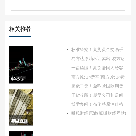
相关推荐
标准答案！期货黄金交易手
续费(京东金融黄金期货手续
易方达原油不让卖出(易方达
费)
原油不让卖出吗)
一篇读懂！期货居间人给客
户喊单(期货居间人可以看到
南方原油c费率(南方原油c费
牢记心
客户的账单吗)
率是多少)
超级干货！金科堂国际期货
中！香港
喊单直播室(专业指导，助力
干货收藏！期货公司和居间
投资成功)
人能喊单吗（向投资者提供
德指期货
博学多闻！布伦特原油价格
具体的买卖建议）
(2023年布伦特原油价格)
手续费(全
呱呱财经原油(呱呱财经网站)
哪里直播
面解析与
买卖股指
影响因素)