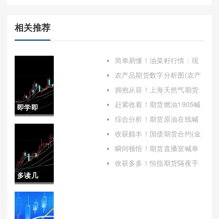
相关推荐
简单易懂！油菜籽行情：现
状、影响因素与未来趋势
农产品期货数字分析图(农产
品期货数据)
拥抱从容！上海天然气期货
怎么开户(帮助投资者顺利进
赶紧收着！期货燃油1905喊
即学即
入这一市场)
单直播（为观众提供买卖信
综合分析！期货原油在线喊
号和操作建议）
用！期货
单(全面解析与策略指南)
收获颇丰！国债期货合约(金
融市场中的利率风险管理工
交易喊
瞬间顿悟！期货直播室喊单
具)
哪个好（帮助投资者更好地
单：揭秘
收获多多！恒指期货隔夜手
把握市场动态）
续费（帮助投资者更好地掌
多读几
背后的风
握交易成本）
遍！正规
险与防范
期货喊单