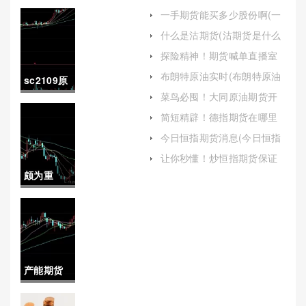
一手期货能买多少股份啊(一
手期货能买多少股份啊现在)
什么是沽期货(沽期货是什么
意思)
探险精神！期货喊单直播室
口碑佳(国际期货直播喊单)
布朗特原油实时(布朗特原油
sc2109原
实时行情)
菜鸟必囤！大同原油期货开
油(sc2110
户保证金(大同期货开户正规
简短精辟！德指期货在哪里
平台)
开户（提供了丰富的交易机
原油)
今日恒指期货消息(今日恒指
会）
期货消息最新)
让你秒懂！炒恒指期货保证
金：详细解析与全面指南
颇为重
要！北京
德指期货
直播间喊
产能期货
单（专业
(产能预售
指导与风