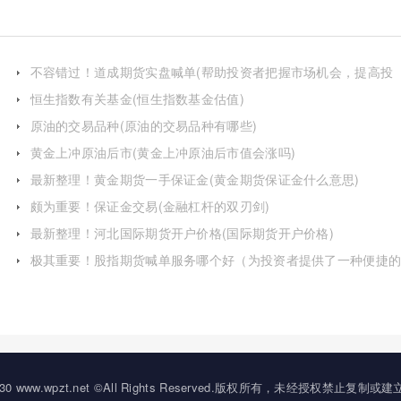
不容错过！道成期货实盘喊单(帮助投资者把握市场机会，提高投
资收益)
恒生指数有关基金(恒生指数基金估值)
原油的交易品种(原油的交易品种有哪些)
黄金上冲原油后市(黄金上冲原油后市值会涨吗)
最新整理！黄金期货一手保证金(黄金期货保证金什么意思)
颇为重要！保证金交易(金融杠杆的双刃剑)
最新整理！河北国际期货开户价格(国际期货开户价格)
极其重要！股指期货喊单服务哪个好（为投资者提供了一种便捷
交易参考方式）
20-2030 www.wpzt.net ©All Rights Reserved.版权所有，未经授权禁止