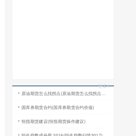
更多>
原油期货怎么找拐点(原油期货怎么找拐点交易)
国库券期货合约(国库券期货合约价值)
恒指期货建议(恒指期货操作建议)
恒生指数成份股 2016(恒生指数行情2017)