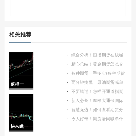
相关推荐
综合分析！恒指期货在线喊
单严明(专业指导与风险控制
精心总结！黄金期货怎么交
并重)
易(保持良好的心态也至关重
各种期货一手多少(各种期货
要)
一手多少钱)
两分钟搞懂！原油期货喊单
值得一
的靠谱不（向投资者提供买
不要错过！怎样开通道指期
卖建议）
阅！内盘
货账户(帮助投资者顺利开启
新人必备！摩根大通保国际
道指期货交易之旅)
期货喊单：专业指导与风险
期货居间
智慧无边！如何查看期货分
防范
时图(怎么看期货分时图)
可以喊单
令人好奇！期货居间喊单什
么意思和含义（为投资者提
快来瞧一
吗(期货里
供更全面的了解和参考）